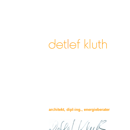
xx
x
architekt, dipl-ing., energieberater
x